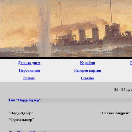
День за днем
Корабли
Персоналии
Галерея картин
Разное
Ссылки
80 - 84 п
Тип "Норд-Адлер"
"Норд-Адлер"
"Святой Андрей"
"Фридемакер"