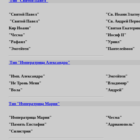
Тип "Святой Павел"
"Святой Павел"
"Св. Иоанн Златоу
"Святой Павел"
"Св. Андрей Перв
Кир Иоанн"
"Святая Екатерин
"Чесма"
"Иосиф II"
"Рафаил"
"Уриил"
"Эмгейтен"
"Пантелеймон"
Тип "Императрица Александра"
"Имп. Александра"
"Эмгейтен"
"Не Тронь Меня"
"Владимир"
"Вола"
"Андрей"
Тип "Императрица Мария"
"Императрица Мария"
"Чесма"
"Память Евстафия"
"Адрианополь"
"Силистрия"