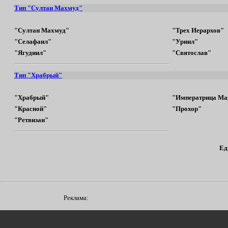
Тип "Султан Махмуд"
"Султан Махмуд"
"Трех Иерархов"
"Селафаил"
"Уриил"
"Ягудиил"
"Святослав"
Тип "Храбрый"
"Храбрый"
"Императрица Ма
"Красной"
"Прохор"
"Ретвизан"
Ед
Реклама: