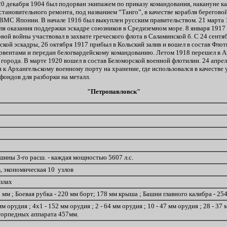
 20 декабря 1904 был подорван экипажем по приказу командования, накануне к
становительного ремонта, под названием “Танго”, в качестве корабля берегово
 ВМС Японии. В начале 1916 был выкуплен русским правительством. 21 марта 
ля оказания поддержки эскадре союзников в Средиземном море. 8 января 1917
ой войны участвовал в захвате греческого флота в Саламинской б. С 24 сентяб
кой эскадры, 26 октября 1917 прибыл в Кольский залив и вошел в состав Фло
рвентами и передан белогвардейскому командованию. Летом 1918 перешел в Ар
орода. В марте 1920 вошел в состав Беломорской военной флотилии. 24 апрел
 к Архангельскому военному порту на хранение, где использовался в качестве
фондов для разборки на металл.
"Петропавловск"
шины 3-го расш. - каждая мощностью 5607 л.с.
в, экономическая 10 узлов
узлах
6 мм ; Боевая рубка - 220 мм борт; 178 мм крыша ; Башни главного калибра - 25
 мм орудия ; 4х1 - 152 мм орудия ; 2 - 64 мм орудия ; 10 - 47 мм орудия ; 28 - 
торпедных аппарата 457мм.