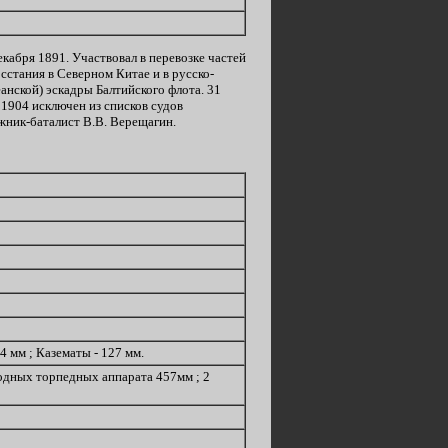
екабря 1891. Участвовал в перевозке частей
сстания в Северном Китае и в русско-
анской) эскадры Балтийского флота. 31
 1904 исключен из списков судов
жник-баталист В.В. Верещагин.
54 мм ; Казематы - 127 мм.
подводных торпедных аппарата 457мм ; 2