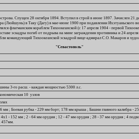
строва. Спущен 28 октября 1894. Вступил в строй в июне 1897. Зачислен 21 д
ра (Люйшунь) в Таку (Дагу) в мае-июне 1900 при подавлении Ихэтуаньского во
лялся флагманским кораблем Тихоокеанской (с 17 апреля 1904 - первой Тихооке
оставе эскадры погиб от подрыва на мине заграждения противника и 24 апреля
гибли командующий Тихоокеанской эскадрой вице-адмирал С.О. Макаров и худо
"Севастополь"
шины 3-го расш. - каждая мощностью 5300 л.с.
экономическая 10 узлов
узлах
-76 мм ; Боевая рубка - 229 мм борт; 178 мм крыша ; Башни главного калибра - 2
 ; 4х1 - 152 мм ; 2 - 64 мм орудия ; 12 - 47 мм орудия ; 28 - 37 мм орудия ; 4 
 457мм.