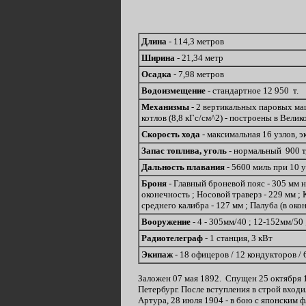
Длина
- 114,3 метров
Ширина
- 21,34 метр
Осадка
- 7,98 метров
Водоизмещение
- стандартное 12 950 т.
Механизмы
- 2 вертикальных паровых маши
котлов (8,8 кГс/см^2) - построены в Вели
Скорость хода
- максимальная 16 узлов, э
Запас топлива, уголь
- нормальный 900 т
Дальность плавания
- 5600 миль при 10 
Броня
- Главный броневой пояс - 305 мм 
оконечность ; Носовой траверз - 229 мм ; 
среднего калибра - 127 мм ; Палуба (в окон
Вооружение
- 4 - 305мм/40 ; 12-152мм/50
Радиотелеграф
- 1 станция, 3 кВт
Экипаж
- 18 офицеров / 12 кондукторов /
Заложен 07 мая 1892. Спущен 25 октября 1
Петербург. После вступления в строй вход
Артура, 28 июля 1904 - в бою с японским 