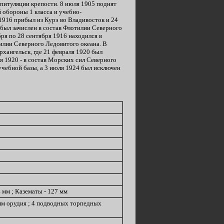
апитуляции крепости. 8 июля 1905 поднят
й обороны 1 класса и учебно-
1916 прибыл из Курэ во Владивосток и 24
 был зачислен в состав Флотилии Северного
ря по 28 сентября 1916 находился в
тилии Северного Ледовитого океана. В
хангельск, где 21 февраля 1920 был
я 1920 - в состав Морских сил Северного
 учебной базы, а 3 июля 1924 был исключен
4 мм ; Казематы - 127 мм
37 мм орудия ; 4 подводных торпедных