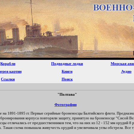
Корабли
Подводные лодки
Морская ави
ерея картин
Книги
Аудио
Ссылки
Поиск
"Полтава"
Фотографии
 на 1891-1895 гг. Первые серийные броненосцы Балтийского флота. Предназна
 бронирования корпуса повторяли защиту, принятую на броненосце “Сисой Вел
 отличались от предшественников тем, что на них из 12 - 152 мм орудий 8 ра
Такая схема повышала живучесть орудий и увеличивала углы обстрела. Все т