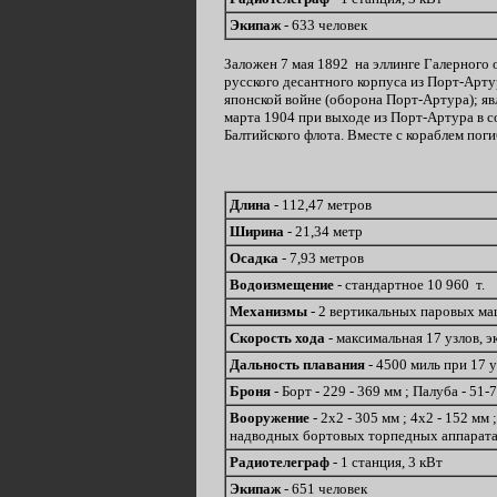
Экипаж
- 633 человек
Заложен 7 мая 1892 на эллинге Галерного о
русского десантного корпуса из Порт-Арту
японской войне (оборона Порт-Артура); яв
марта 1904 при выходе из Порт-Артура в с
Балтийского флота. Вместе с кораблем по
Длина
- 112,47 метров
Ширина
- 21,34 метр
Осадка
- 7,93 метров
Водоизмещение
- стандартное 10 960 т.
Механизмы
- 2 вертикальных паровых ма
Скорость хода
- максимальная 17 узлов, 
Дальность плавания
- 4500 миль при 17 
Броня
- Борт - 229 - 369 мм ; Палуба - 51
Вооружение
- 2х2 - 305 мм ; 4х2 - 152 мм
надводных бортовых торпедных аппарата
Радиотелеграф
- 1 станция, 3 кВт
Экипаж
- 651 человек