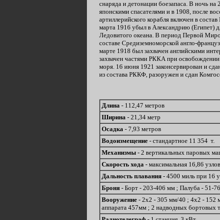
снаряда и детонации боезапаса. В ночь на
японскими спасателями и в 1908, после вос
артиллерийского корабля включен в состав
марта 1916 убыл в Александрию (Египет) д
Ледовитого океана. В период Первой Миров
составе Средиземноморской англо-французс
марте 1918 был захвачен английскими инте
захвачен частями РККА при освобождении г
моря. 16 июня 1921 законсервирован и сдан
из состава РККФ, разоружен и сдан Комгос
Длина
- 112,47 метров
Ширина
- 21,34 метр
Осадка
- 7,93 метров
Водоизмещение
- стандартное 11 354 т.
Механизмы
- 2 вертикальных паровых ма
Скорость хода
- максимальная 16,86 узло
Дальность плавания
- 4500 миль при 16 
Броня
- Борт - 203-406 мм ; Палуба - 51-7
Вооружение
- 2х2 - 305 мм/40 ; 4х2 - 152
аппарата 457мм ; 2 надводных бортовых 
Радиотелеграф
- 1 станция, 3 кВт