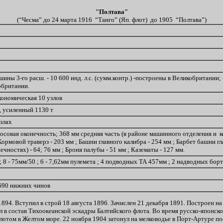
"Полтава"
(“Чесма” до 24 марта 1916 “Танго” (Яп. флот) до 1905 “Полтава”)
ны 3-го расш. - 10 600 инд. л.с. (сумм.контр.) -построены в Великобритании; -
кобритании.
кономическая 10 узлов
, усиленный 1130 т
узлах
носовая оконечность; 368 мм средняя часть (в районе машинного отделения и 
Кормовой траверз - 203 мм ; Башни главного калибра - 254 мм ; Барбет башни г
ечностях) - 64; 76 мм ; Броня палубы - 51 мм ; Казематы - 127 мм.
 ; 8 - 75мм/50 ; 6 - 7,62мм пулемета ; 4 подводных ТА 457мм ; 2 надводных б
 690 нижних чинов
894. Вступил в строй 18 августа 1896. Зачислен 21 декабря 1891. Построен на
ил в состав Тихоокеанской эскадры Балтийского флота. Во время русско-японск
флотом в Желтом море. 22 ноября 1904 затонул на мелководье в Порт-Артуре п