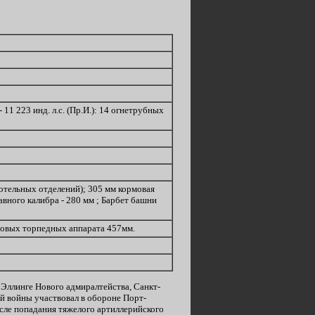
 11 223 инд. л.с. (Пр.И.): 14 огнетрубных
котельных отделений); 305 мм кормовая
лавного калибра - 280 мм ; Барбет башни
ортовых торпедных аппарата 457мм.
 Эллинге Нового адмиралтейства, Санкт-
ой войны участвовал в обороне Порт-
осле попадания тяжелого артиллерийского