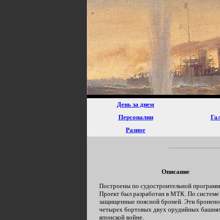
День за днем
Персоналии
Гал
Разное
Описание
Построены по судостроительной программе
Проект был разработан в МТК. По системе
защищенные поясной броней. Эти броненосцы
четырех бортовых двух орудийных башнях. 
японской войне.