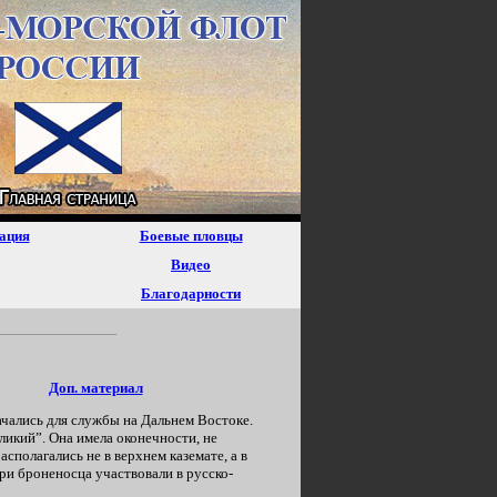
ация
Боевые пловцы
Видео
Благодарности
Доп. материал
чались для службы на Дальнем Востоке.
икий”. Она имела оконечности, не
сполагались не в верхнем каземате, а в
ри броненосца участвовали в русско-