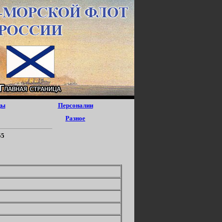
цы
Персоналии
Разное
55