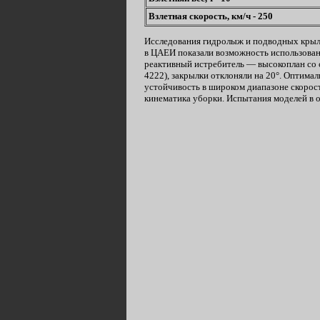
Взлетная скорость, км/ч - 250
Исследования гидролыж и подводных крыль
в ЦАЕИ показали возможность использовани
реактивный истребитель — высокоплан со 
4222), закрылки отклоняли на 20°. Оптим
устойчивость в широком диапазоне скорос
кинематика уборки. Испытания моделей в 