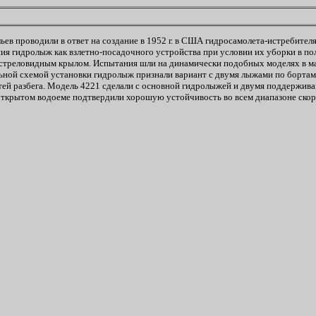
ев проводили в ответ на создание в 1952 г. в США гидросамолета-истребите
я гидролыж как взлетно-посадочного устройства при условии их уборки в пол
стреловидным крылом. Испытания шли на динамически подобных моделях в мас
альной схемой установки гидролыж признали вариант с двумя лыжами по борта
тей разбега. Модель 4221 сделали с основной гидролыжей и двумя поддержив
открытом водоеме подтвердили хорошую устойчивость во всем диапазоне скоро