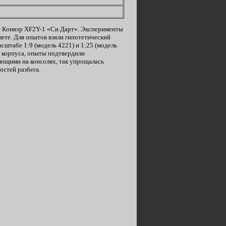
ля Конвэр XF2Y-1 «Си Дарт». Эксперименты
ете. Для опытов взяли гипотетический
штабе 1:9 (модель 4221) и 1:25 (модель
м корпуса, опыты подтвердили
ающими на консолях, так упрощалась
стей разбега.