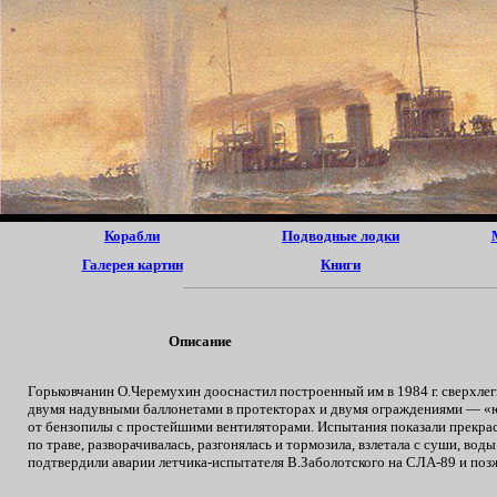
Корабли
Подводные лодки
Галерея картин
Книги
Описание
Горьковчанин О.Черемухин дооснастил построенный им в 1984 г. сверхле
двумя надувными баллонетами в протекторах и двумя ограждениями — «
от
бензопилы с простейшими вентиляторами. Испытания показали прекра
по траве, разворачивалась, разгонялась и тормозила, взлетала с суши, во
подтвердили аварии летчика-испытателя В.Заболотского на СЛА-89 и поз