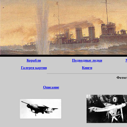
Корабли
Подводные лодки
Галерея картин
Книги
Фотог
Описание