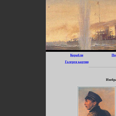
Корабли
По
Галерея картин
Изобр