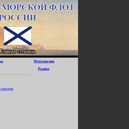
цы
Персоналии
Разное
е картин