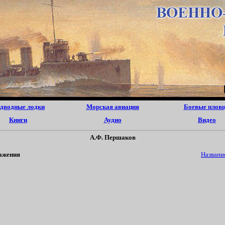
дводные лодки
Морская авиация
Боевые плов
Книги
Аудио
Видео
А.Ф. Першаков
ажения
Названи