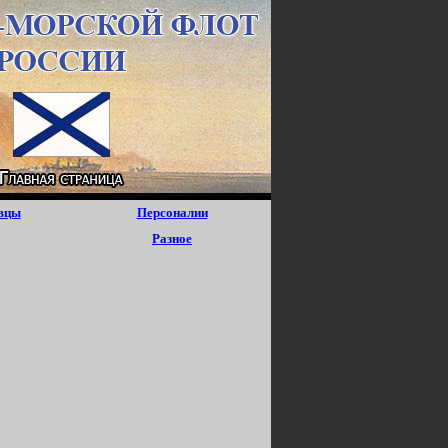
вцы
Персоналии
Разное