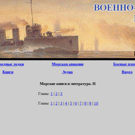
водные лодки
Морская авиация
Боевые пло
Книги
Аудио
Видео
Морские книги и литература. Н
Главы:
1
|
2
|
3
Главы:
1
|
2
|
3
|
4
|
5
|
6
|
7
|
8
|
9
|
10