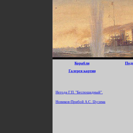
Корабли
Под
Галерея картин
Негода Г.П. "Беспощадный".
Новиков-Прибой А.С. Цусима