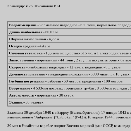
Командир: к.2р. Фисанович И.И.
Водоизмещение -
нормальное надводное - 630 тонн, нормальное подводн
Длина наибольшая -
60,05 м
Ширина наибольшая -
4,77 м
Осадка средняя -
4,42 м
Силовая установка -
1 дизель мощностью 615 л.с. и 1 электродвигатель 
Запас топлива -
нормальный - 44 тонн ; 2 группы аккумуляторных батаре
Скорость -
наибольшая надводная - 12 узлов, подводная - 8,5 узлов
Дальность плавания -
в надводном положении - 6000 миль при 10 узлах 
Глубина погружения -
рабочая - 60 метров, предельная - 100 метров
Вооружение -
4 533-мм носовых торпедных трубы ; 8 533-мм торпеды ; 
Автономность -
нормальная - 30 суток
Экипаж -
56 человек
Заложена 30 декабря 1940 г. в Барроу (Великобритания), 17 января 1942 г
наименованием "Анброкен" ("Unbroken" (Р-42)), 10 апреля 1944 г. зачисле
30 мая в Розайте на корабле поднят Военно-морской флаг СССР, командир 