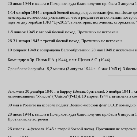
26 июля 1944 г. вышла в Полярное, куда благополучно прибыла 3 августа 1
1-14 октября 1944 г. первый боевой поход под советским флагом. После д
некоторых источниках указывается, что в результате атаки немцы потерял
идет ко дну корабль ПЛО "Uj-2015", в некоторых источниках сторожевик "
1-5 января 1945 г. второй боевой поход. Противник не встречен.
26-31 января 1945 г. третий боевой поход. Противник не встречен.
10 февраля 1949 г. возвращена Великобритании. 28 мая 1949 г. исключена и
Командир: к.3р. Панов Н.А. (1944), к.л-т. Щекин А.С. (1944)
Срок боевой службы - 9,2 месяца (3 августа 1944 г. - 9 мая 1945 г.). 3 бое
Заложена 30 декабря 1940 г. в Барроу (Великобритания), 5 ноября 1941 г.
наименованием "Унисон" ("Unison"(Р-43)). 10 апреля 1944 г. зачислена в 
30 мая в Розайте на корабле поднят Военно-морской флаг СССР, командир 
28 июля 1944 г. вышла в Полярное, куда благополучно прибыла 6 августа 1
Противник не встречен
26 января - 4 февраля 1945 г. второй боевой поход. Противник не встречен