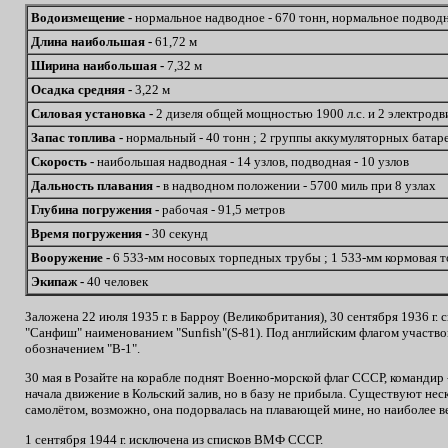
Водоизмещение -
нормальное надводное - 670 тонн, нормальное подводн
Длина наибольшая -
61,72 м
Ширина наибольшая -
7,32 м
Осадка средняя -
3,22 м
Силовая установка -
2 дизеля общей мощностью 1900 л.с. и 2 электрод
Запас топлива -
нормальный - 40 тонн ; 2 группы аккумуляторных батаре
Скорость -
наибольшая надводная - 14 узлов, подводная - 10 узлов
Дальность плавания -
в надводном положении - 5700 миль при 8 узлах
Глубина погружения -
рабочая - 91,5 метров
Время погружения -
30 секунд
Вооружение -
6 533-мм носовых торпедных трубы ; 1 533-мм кормовая то
Экипаж -
40 человек
Заложена 22 июля 1935 г. в Барроу (Великобритания), 30 сентября 1936 г
"Санфиш" наименованием "Sunfish"(S-81). Под английским флагом участвов
обозначением "В-1".
30 мая в Розайте на корабле поднят Военно-морской флаг СССР, командир 
начала движение в Кольский залив, но в базу не прибыла. Существуют нес
самолётом, возможно, она подорвалась на плавающей мине, но наиболее в
1 сентября 1944 г. исключена из списков ВМФ СССР.