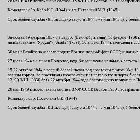
28 мая 1949 г. исключена из состава ВМФ СССР. Весной 1950 г. возвращена
Командир: к.3р. Кабо И.С. (1944), к.л-т. Питерский М.В. (1945).
Срок боевой службы - 9,1 месяца (6 августа 1944 г. - 9 мая 1945 г.). 2 боев
Заложена 19 февраля 1937 г. в Барроу (Великобритания), 16 февраля 1938 
наименованием "Урсула" ("Ursula" (Р-59)). 10 апреля 1944 г. зачислена в 
30 мая в Розайте на корабле поднят Военно-морской флаг СССР, командир
27 июля 1944 г. вышла в Полярное, куда благополучно прибыла 4 августа 1
15-22 октября 1944 г. первый боевой поход под советским флагом. Уже 18
взрывы торпед, но противная сторона отрицает потерю транспорта. Через д
1219"("KUJ 1" 830 брт). 22 октября 1944 года благополучно вернулась в П
28 мая 1949 г. исключена из состава ВМФ СССР. Весной 1950 г. возвращена
Командир: к.3р. Иоселиани Я.К. (1944).
Срок боевой службы - 9,2 месяца (4 августа 1944 г. - 9 мая 1945 г.). 1 бое