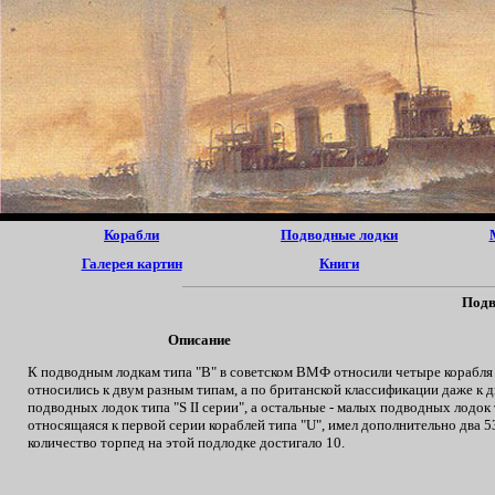
Корабли
Подводные лодки
Галерея картин
Книги
Подв
Описание
К подводным лодкам типа "В" в советском ВМФ относили четыре корабля 
относились к двум разным типам, а по британской классификации даже к
подводных лодок типа "S II серии", а остальные - малых подводных лодок т
относящаяся к первой серии кораблей типа "U", имел дополнительно два 5
количество торпед на этой подлодке достигало 10.