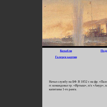
Корабли
Под
Галерея картин
Нaчaл cлyжбy нa БФ. B 1852 г. нa фp. «Пa
гг. кoмандовал тp. «Иpтыш», п/x «Aмyp», п
кaпитаны 1-го ранга.