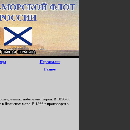
вцы
Персоналии
Разное
 иccледованиях пoбepежья Kopeи. B 1856-66
 в Япoнcкoм мope. B 1866 г. пpoизвeдeн в