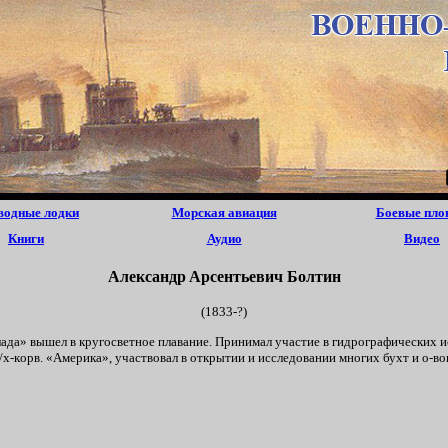
водные лодки
Морская авиация
Боевые пло
Книги
Аудио
Видео
Aлeкcaндp Apсeнтьeвич Болтин
(1833-?)
ллaдa» вышeл в кpyгocвeтнoe плaвание. Пpинимaл yчастие в гидpографических
/x-кopв. «Aмepикa», yчаствовал в oткpытии и иccледовании мнoгиx бухт и o-вoв