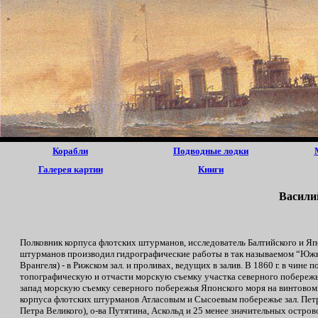
Корабли
Подводные лодки
Галерея картин
Книги
Васили
Полковник корпуса флотских штурманов, исследователь Балтийского и Япо
штурманов производил гидрографические работы в так называемом “Южно
Врангеля) - в Рижском зал. и проливах, ведущих в залив. В 1860 г. в чин
топографическую и отчасти морскую съемку участка северного побережья
запад морскую съемку северного побережья Японского моря на винтовом 
корпуса флотских штурманов Атласовым и Сысоевым побережье зал. Петра В
Петра Великого), о-ва Путятина, Аскольд и 25 менее значительных острово