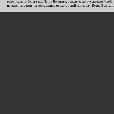
материкового берега зал. Петра Великого, доведя ее до русско-корейской г
полковника закончил составление меркаторской карты зал. Петра Великого