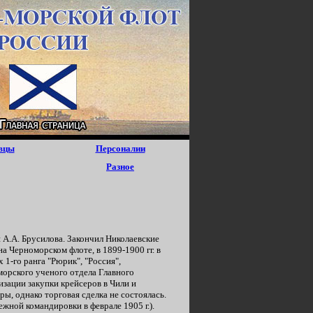
вцы
Персоналии
Разное
 А.А. Брусилова. Закончил Николаевские
а Черноморском флоте, в 1899-1900 гг. в
 1-го ранга "Рюрик", "Россия",
морского ученого отдела Главного
изации закупки крейсеров в Чили и
ы, однако торговая сделка не состоялась.
ежной командировки в феврале 1905 г.).