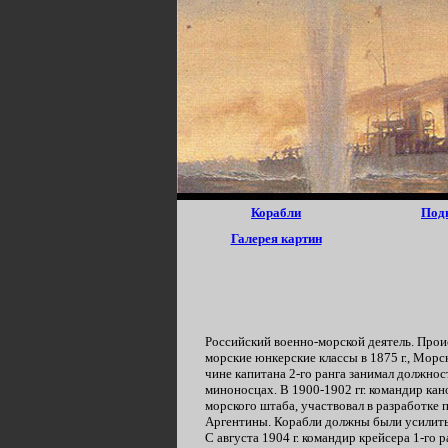
Корабли
Под
Галерея картин
Российский военно-морской деятель. Прои
морские юнкерские классы в 1875 г., Морс
чине капитана 2-го ранга занимал должност
миноносцах. В 1900-1902 гг. командир кан
морского штаба, участвовал в разработке 
Аргентины. Корабли должны были усилить с
С августа 1904 г. командир крейсера 1-го 