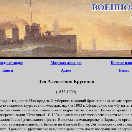
водные лодки
Морская авиация
Боевые пло
Книги
Аудио
Видео
Лев Алексеевич Брусилов
(1857-1909)
сходил из дворян Новгородской губернии, младший брат генерала от кавалерии
кую академию (курс военно-морских наук) в 1903 г. Офицерскую службу начал н
ь флаг-капитана штаба начальника эскадры Тихого океана. Плавал на крейсерах
онерской лодки "Отважный". С 1904 г. начальник стратегической части военно-
планов боевой деятельности флота. Выезжал в командировку в Париж для орган
остав направлявшейся с Балтики на Дальний Восток 2-й Тихоокеанской эскадр
ранга "Громобой" (фактически вступил в должность после возвращения из заруб