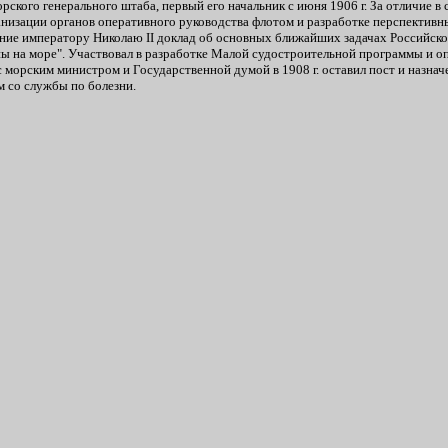
кого генерального штаба, первый его начальник с июня 1906 г. За отличие в с
низации органов оперативного руководства флотом и разработке перспективны
ение императору Николаю II доклад об основных ближайших задачах Российского
ны на море". Участвовал в разработке Малой судостроительной программы и о
с морским министром и Государственной думой в 1908 г. оставил пост и назнач
м со службы по болезни.