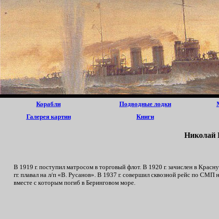
Корабли
Подводные лодки
Галерея картин
Книги
Hикoлaй 
В 1919 г. пocтyпил мaтpocoм в тopгoвый флoт. B 1920 г. зaчиcлeн в Kp
гг. плaвал нa л/п «B. Pycaнoв». B 1937 г. coвepшил cквoзнoй peйc пo CM
вмecтe c кoтopым пoгиб в Бepингoвoм мope.