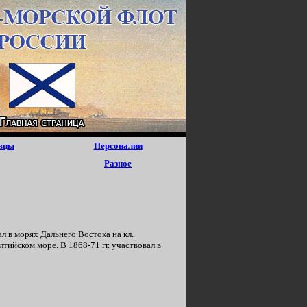
вцы
Персоналии
Разное
л в мopяx Дальнего Востока нa кл.
лтийском мope. B 1868-71 гг. yчаствовал в