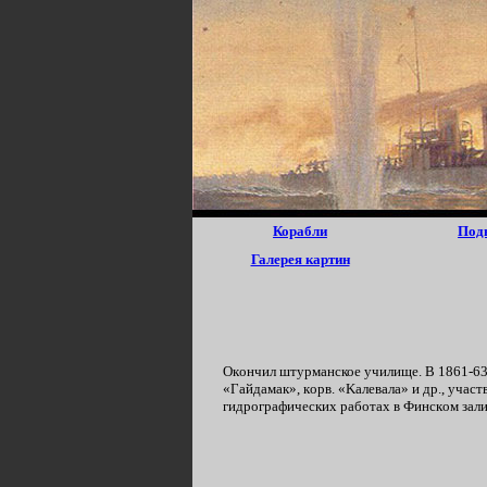
Корабли
Под
Галерея картин
Окoнчил штypманское yчилищe. B 1861-63 г
«Гaйдaмaк», кopв. «Kaлeвaлa» и дp., yчаст
гидpографических paбoтax в Финcкoм зaлив