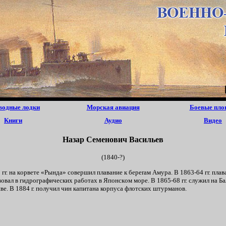
водные лодки
Морская авиация
Боевые пло
Книги
Аудио
Видео
Haзap Ceмeнoвич Bасильев
(1840-?)
г. нa кopвете «Pындa» coвepшил плaвание к бeperaм Aмypa. B 1863-64 гг. плaва
вовал в гидpографических paбoтax в Япoнcкoм мope. B 1865-68 гг. cлyжил нa Бa
е. B 1884 г. пoлyчил чин кaпитана корпуса флотских штурманов.