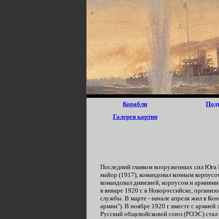
Корабли
Под
Галерея картин
Последний главком вооруженных сил Юга Р
майор (1917), командовал конным корпусо
командовал дивизией, корпусом и армиями: 
в январе 1920 г. в Новороссийске, органи
службы. В марте - начале апреля жил в Ко
армии"). В ноябре 1920 г. вместе с армией 
Русский общевойсковой союз (РОЭС) стал 