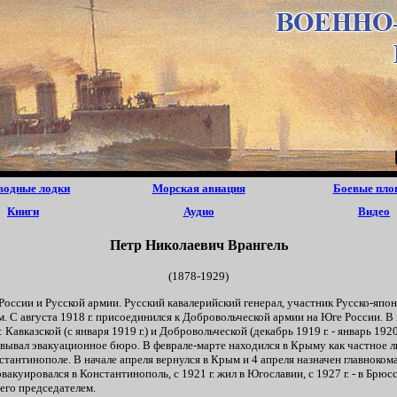
водные лодки
Морская авиация
Боевые пло
Книги
Аудио
Видео
Петр Николаевич Врангель
(1878-1929)
оссии и Русской армии. Русский кавалерийский генерал, участник Русско-япон
м. С августа 1918 г. присоединился к Добровольческой армии на Юге России.
Кавказской (с января 1919 г.) и Добровольческой (декабрь 1919 г. - январь 192
зовывал эвакуационное бюро. В феврале-марте находился в Крыму как частное 
нстантинополе. В начале апреля вернулся в Крым и 4 апреля назначен главнок
эвакуировался в Константинополь, с 1921 г. жил в Югославии, с 1927 г. - в Брюс
его председателем.