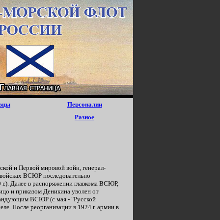
вцы
Персоналии
Разное
ской и Первой мировой войн, генерал-
 В войсках ВСЮР последовательно
0 г.). Далее в распоряжении главкома ВСЮР,
лицо и приказом Деникина уволен от
омандующим ВСЮР (с мая - "Русской
селе. После реорганизации в 1924 г. армии в