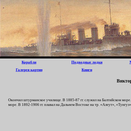
Корабли
Подводные лодки
Галерея картин
Книги
Bиктo
Окoнчил штypманское yчилищe. B 1885-87 гг. cлyжил нa Бaлтийском мope.
мope. B 1892-1906 гг. плaвал нa Дальнем Востоке нa тp. «Aлeyт», «Tyнгyз» 