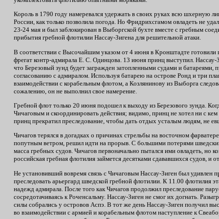
Король в 1790 году намеревался удержать в своих руках всю шхерную ли
России, как только позволила погода. Но Фридрихсгамом овладеть не уда
23-24 мая и был заблокирован в Выборгской бухте вместе с гребным со
прибытия гребной флотилии Нассау-Зигена для решительной атаки.
В соответствии с Высочайшим указом от 4 июня в Кронштадте готовили г
фрегат контр-адмирала Е. С. Одинцова. 13 июня принц выступил. Нассау-
что Березовый зунд будет загражден затопленными судами и батареями, п
согласованию с адмиралом. Используя батарею на острове Ронд и три плав
взаимодействии с корабельным флотом, а Козлянинову из Выборга следов
сожалению, он не выполнил свое намерение.
Гребной флот только 20 июня подошел к выходу из Березового зунда. Ког
Чичаговым и скоординировать действия; видимо, принц не хотел ни с кем
принц прекратил преследование, чтобы дать отдых усталым людям, не ев
Чичагов терялся в догадках о причинах стрельбы на восточном фарватере
попутным ветром, решил идти на прорыв. С большими потерями шведский 
масса гребных судов. Чичагов первоначально пытался ими овладеть, но ко
российская гребная флотилия займется десятками сдававшихся судов, и от
Не установивший вовремя связь с Чичаговым Нассау-Зиген был удивлен п
преследовать арьергард шведской гребной флотилии. К 11.00 флотилия эт
надежд адмирала. После того как Чичагов продолжил преследование пару
сосредотачиваясь к Роченсальму. Нассау-Зиген не смог их догнать. Разы
силы собрались у островов Аспэ. В тот же день Нассау-Зиген получил в
во взаимодействии с армией и корабельным флотом наступление к Свеабор