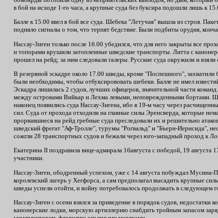
в бой на исходе 1-го часа, а крупные суда без буксира подошли лишь к 15.
Балле к 15.00 ввел в бой все суда. Шебека "Летучая" вышла из строя. Па
подняло сигналы о том, что терпят бедствие. Были подбиты орудия, конч
Нассау-Зиген только после 16.00 убедился, что для него закрыты все пр
и топорами крушили затопленные шведские транспорты. Литта с канонер
прошел на рейд; за ним следовали галеры. Русские суда окружили и взял
В резервной эскадре около 17.00 шведы, кроме "Поспешного", захватили 
были необходимы, чтобы отбуксирововать шебеки. Балле не имел известий 
Эскадра лишилась 2 судов, лучших офицеров, значительной части команд.
между островами Вийкар и Лехма левыми, неповрежденными бортами. Шве
наконец появились суда Нассау-Зигена, ибо в 19-м часу через расчищенн
сил. Суда от прохода отходили на главные силы Эренсверда, которые нема
прорвавшиеся на рейд гребные суда преследовали их и решительно атак
шведский фрегат "Аф-Тролле", турумы "Рогвальд" и "Бъерн-Иернсида", не
сожгли 28 транспортных судов и бежали через юго-западный проход к Ло
Екатерина
II
поздравила вице-адмирала 16августа с победой, 19 августа 
участники.
Нассау-Зиген, ободренный успехом, уже с 14 августа побуждал Мусина-П
королевский лагерь у Хегфорса, а сам предполагал высадить крупные си
шведы успели отойти, и войну потребовалось продолжать в следующем г
Нассау-Зиген с осени взялся за приведение в порядок судов, недостатки
канонерские лодки, морскую артиллерию снабдить тройным запасом заря
укомплектовать флотилию опытными моряками.