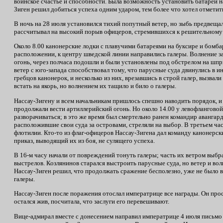
воинское счастье и способности. Была возможность установить батареи 
Зиген решил добиться успеха одним ударом, тем более что хотел отмети
В ночь на 28 июля установился тихий попутный ветер, но зыбь предвещал
рассчитывал на высокий порыв офицеров, стремившихся к решительному 
Около 8.00 канонерские лодки с плавучими батареями на буксире и бомба
расположении, к центру шведской линии направились галеры. Волнение за
огонь, через полчаса подошли и были установлены под обстрелом на шпр
ветер с юго-запада способствовал тому, что парусные суда двинулись в 
гребцов канонерок, и несколько из них, врезавшись в строй галер, вызва
встать на якорь, но волнением их тащило и било о галеры.
Нассау-Зигену и всем начальникам пришлось спешно наводить порядок, и 
продолжали вести артиллерийский огонь. Но около 14.00 у левофлангово
разворачиваться; в это же время был смертельно ранен командир авангар
расположившие свои суда за островами, стреляли на выбор. В третьем ча
флотилии. Кто-то из флаг-офицеров Нассау-Зигена дал команду канонерс
приказ, выводящий их из боя, не сулящего успеха.
В 16-м часу начали от повреждений тонуть галеры; часть их ветром выбр
выстрелов. Козлянинов старался выстроить парусные суда, но ветер и вол
Нассау-Зиген решил, что продолжать сражение бесполезно, уже не было 
галеры.
Нассау-Зиген после поражения отослал императрице все награды. Он про
остался жив, посчитала, что заслуги его перевешивают.
Вице-адмирал вместе с донесением направил императрице 4 июля письмо 