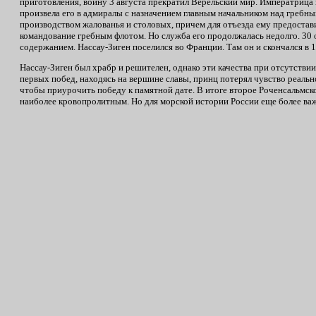
приготовления, войну 3 августа прекратил Верельский мир. Императрица 
произвела его в адмиралы с назначением главным начальником над гребны
производством жалованья и столовых, причем для отъезда ему предостави
командование гребным флотом. Но служба его продолжалась недолго. 30
содержанием. Нассау-Зиген поселился во Франции. Там он и скончался в 1
Нассау-Зиген был храбр и решителен, однако эти качества при отсутств
первых побед, находясь на вершине славы, принц потерял чувство реально
чтобы приурочить победу к памятной дате. В итоге второе Роченсальмск
наиболее кровопролитным. Но для морской истории России еще более ва