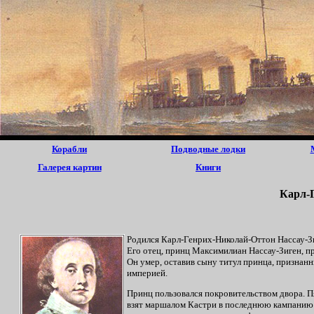
Корабли
Подводные лодки
Галерея картин
Книги
Карл-Г
Родился Карл-Генрих-Николай-Оттон Нассау-Зи
Его отец, принц Максимилиан Нассау-Зиген, пр
Он умер, оставив сыну титул принца, признан
империей.
Принц пользовался покровительством двора. 
взят маршалом Кастри в последнюю кампанию 