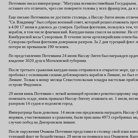
Потемкин писал императрице: "Матушка всемилостивейшая Государыня, вс
оставьте его отличить, чрез сие повернете головы у всех французов, да и 
Еще письмо Потемкина не достигло столицы, а Нассау-Зиген вновь отличил
"Св. Владимир" был собран военный совет, который решил атаковать про
в 4.00 17 июня и длилось до сумерек. Гребная флотилия, пользуясь тем,
корабля, в том числе флагманский. Капудан-паша спасся на шлюпке. На о
Кинбурнской косы Суворовым. В течение ночи артиллерийским огнем был
Суворова гребная флотилия довершила разгром. За 2 дня турецкий флот 
потери не превышали 190 человек.
По представлению Потемкина 24 июня Нассау-Зиген был награжден орде
владение 3020 душ в Могилевской губернии.
После третьего сражения капудан-паша отправился в открытое море, где с
пробовал с основными силами деблокировать корабли в Лимане, но был от
Лимане. Только к концу месяца Севастопольская эскадра настолько прибли
острове Фидониси.
29 июня князь Потемкин с легкой конницей произвел рекогносцировку окре
помешать осаде, князь приказал Нассау-Зигену атаковать их. 1 июля, несм
разорили 14 судов и подожгли город.
Императрица была довольна. 14 июля она предложила наградить Нассау-З
моряков, участвовавших в сражении, были присланы 4973 серебряных мед
случаю побед на Днепровском лимане.
После окружения Очакова Потемкин представил в столицу свой план взяти
турецкий флот не бездействовал. 29 июля он появился под Очаковом. Ка