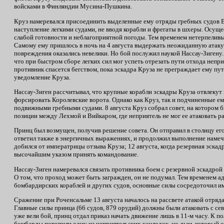
войсками в Финляндии Мусина-Пушкина.
Круз намеревался присоединить выделенные ему отряды гребных судов Ви
наступление легкими судами, не вводя корабли и фрегаты в шхеры. Осущес
слабой готовности и неблагоприятной погоды. Тем временем нетерпелив
Самому ему пришлось в ночь на 4 августа выдержать неожиданную атаку 
повреждения оказались невелики. Но бой послужил наукой Нассау-Зигену.
что при быстром сборе легких сил мог успеть отрезать пути отхода непри
противник спасется бегством, пока эскадра Круза не преграждает ему пут
уведомление Круза.
Нассау-Зиген рассчитывал, что крупные корабли эскадры Круза отвлекут 
форсировать Королевские ворота. Однако как Круз, так и подчиненные е
подвижными гребными судами. 8 августа Круз собрал совет, на котором бы
позиции между Лехмой и Вийкаром, где неприятель не мог ее атаковать ра
Принц был возмущен, получив решение совета. Он отправил в столицу его
ответил также в энергичных выражениях, и продолжил выполнение намеч
добился от императрицы отзыва Круза; 12 августа, когда резервная эскад
высочайшим указом принять командование.
Нассау-Зиген намеревался связать противника боем с резервной эскадро
О том, что проход может быть загражден, он не подумал. Тем временем 
бомбардирских кораблей и других судов, основные силы сосредоточил им
Сражение при Роченсальме 13 августа началось на рассвете атакой отряда
Главные силы принца (66 судов, 879 орудий) должны были атаковать с се
уже вели бой, принц отдал приказ начать движение лишь в 11-м часу. К п
бомбарды потопили одну из неприятельских канлодок, но дым, который ок