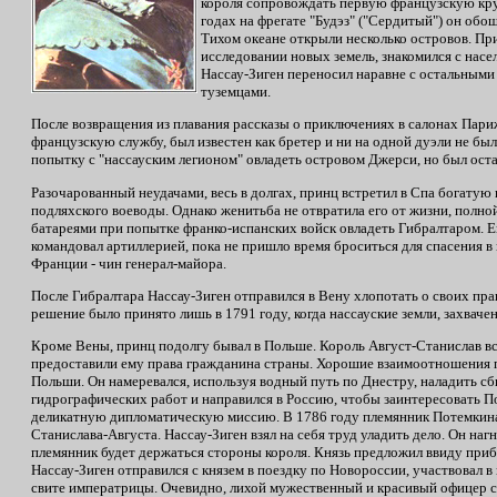
короля сопровождать первую французскую кру
годах на фрегате "Будэз" ("Сердитый") он об
Тихом океане открыли несколько островов. Пр
исследовании новых земель, знакомился с насе
Нассау-Зиген переносил наравне с остальными
туземцами.
После возвращения из плавания рассказы о приключениях в салонах Пари
французскую службу, был известен как бретер и ни на одной дуэли не был
попытку с "нассауским легионом" овладеть островом Джерси, но был ост
Разочарованный неудачами, весь в долгах, принц встретил в Спа богату
подляхского воеводы. Однако женитьба не отвратила его от жизни, полн
батареями при попытке франко-испанских войск овладеть Гибралтаром. Е
командовал артиллерией, пока не пришло время броситься для спасения в в
Франции - чин генерал-майора.
После Гибралтара Нассау-Зиген отправился в Вену хлопотать о своих прав
решение было принято лишь в 1791 году, когда нассауские земли, захва
Кроме Вены, принц подолгу бывал в Польше. Король Август-Станислав вс
предоставили ему права гражданина страны. Хорошие взаимоотношения поз
Польши. Он намеревался, используя водный путь по Днестру, наладить сб
гидрографических работ и направился в Россию, чтобы заинтересовать П
деликатную дипломатическую миссию. В 1786 году племянник Потемкина, 
Станислава-Августа. Нассау-Зиген взял на себя труд уладить дело. Он н
племянник будет держаться стороны короля. Князь предложил ввиду при
Нассау-Зиген отправился с князем в поездку по Новороссии, участвовал 
свите императрицы. Очевидно, лихой мужественный и красивый офицер с