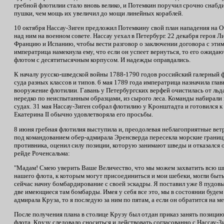
гребной флотилии стало вновь велико, и Потемкин поручил срочно снабди
пушки, чем мощь их увеличил до мощи линейных кораблей.
10 октября Нассау-Зиген предложил Потемкину свой план нападения на Оч
над ним на военном совете. Нассау уехал в Петербург. 22 декабря героя
Францию и Испанию, чтобы вести разговор о заключении договора с этими
императрица намекнула ему, что если он успеет вернуться, то его ожида
флотом с десятитысячным корпусом. И надежды оправдались.
К началу русско-шведской войны 1788-1790 годов российский галерный ф
суда разных классов и типов. 6 мая 1789 года императрица назначила гл
вооружение флотилии. Гавань у Петербургских верфей очистилась от льда
нередко по неиспытанным образцами, из сырого леса. Команды набирали 
судах. 31 мая Нассау-Зиген собрал флотилию у Кронштадта и готовился к
Екатерина
II
обычно удовлетворяла его просьбы.
8 июня гребная флотилия выступила и, преодолевая неблагоприятные ветр
под командованием обер-адмирала Эренсверда пересекла морские границ
противника, оценил силу позиции, которую занимают шведы и отказался о
рейде Роченсальма:
"Мадам! Смею уверить Ваше Величество, что мы можем захватить всю шве
нашего флота, к которым могут присоединиться и мои шебеки, могли быть
сейчас начну бомбардирование с своей эскадры. Я поставил уже 8 пудов
две имеющиеся там бомбарды. Имея у себя все это, мы в состоянии будем
адмирала Круза, то я последую за ним по пятам, а если он обратится на ме
После получения плана в столице Крузу был отдан приказ занять позици
флота. Крузу следовало сноситься и действовать согласованно с Нассау-