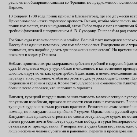
располагая обширными связями во Франции, по предложению посланника 
Париже.
13 февраля 1788 года принц прибыл в Елизаветград, где его дружески вс
Причерноморье - взять турецкую крепость Очаков, чтобы обезопасить вы
принц имел опыт, хотя и неудачный, атаки Гибралтара с моря плавучими б
гребной флотилией с подчинением А. В. Суворову. Генерал был рад совм
Гребные суда готовили спешно и в тайне. Весной флот находился в плохо
Нассау был один из немногих, кто имел боевой опыт. Ежедневно он с утра
понимают, что надобно делать для поражения неприятеля". Но времени н
появился в водах у Очакова.
Неблагоприятные ветры задерживали действия гребной и парусной флотил
суда. В открытом море у турок было и численное, и качественное преи
шлюпок и других легких судов гребной флотилии, а немногочисленные пар
перейдут в наступление, чтобы истребить суда, угрожающие Очакову. Ес
подвижным гребным судам. Кроме того, Суворов на оконечности Кинбур
больше всего опасался, что неприятель удалится.
Наконец, турецкий капудан-паша решил атаковать малочисленную русску
парусными кораблями, приказали привести свои силы в готовность. 7 июня
турецких судов не застало русских врасплох. Решительно атаковавший н
помощь, но и капудан-паша прибыл с 7 судами. Однако огонь русской арт
Капудан-паше пришлось стрелять по своим отступающим судам, но остан
Зигена русские почти без потерь одержали победу, а турки беспорядочно 
отказаться от преследования. У неприятеля 2 судна были взорваны, одн
лишь несколько человек убитыми и ранеными, перейти в преследование.