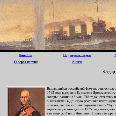
Корабли
Подводные лодки
Галерея картин
Книги
Федор
Выдающийся российский флотоводец, основате
1745 года в деревне Бурнаково Ярославской гу
который закончил 5 мая 1766 года четвертым п
был назначен в Донскую флотилию контр-адмир
прамом, военными транспортами, ботом “Курь
корабельную команду и с 1775 года командова
в итальянский порт Ливорно. Приняв там фрег