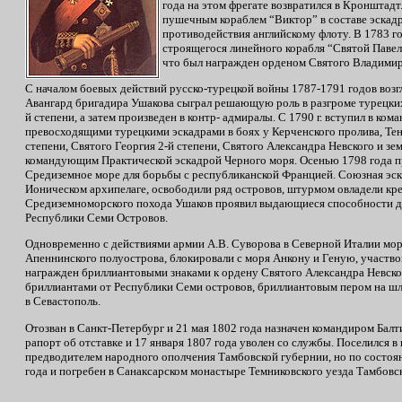
года на этом фрегате возвратился в Кронштадт
пушечным кораблем “Виктор” в составе эскадр
противодействия английскому флоту. В 1783 г
строящегося линейного корабля “Святой Павел”
что был награжден орденом Святого Владимира 
С началом боевых действий русско-турецкой войны 1787-1791 годов возгл
Авангард бригадира Ушакова сыграл решающую роль в разгроме турецких 
й степени, а затем произведен в контр- адмиралы. С 1790 г. вступил в 
превосходящими турецкими эскадрами в боях у Керченского пролива, Тен
степени, Святого Георгия 2-й степени, Святого Александра Невского и з
командующим Практической эскадрой Черного моря. Осенью 1798 года п
Средиземное море для борьбы с республиканской Францией. Союзная эск
Ионическом архипелаге, освободили ряд островов, штурмом овладели кре
Средиземноморского похода Ушаков проявил выдающиеся способности ди
Республики Семи Островов.
Одновременно с действиями армии А.В. Суворова в Северной Италии мор
Апеннинского полуострова, блокировали с моря Анкону и Геную, участво
награжден бриллиантовыми знаками к ордену Святого Александра Невско
бриллиантами от Республики Семи островов, бриллиантовым пером на шля
в Севастополь.
Отозван в Санкт-Петербург и 21 мая 1802 года назначен командиром Балт
рапорт об отставке и 17 января 1807 года уволен со службы. Поселился 
предводителем народного ополчения Тамбовской губернии, но по состоян
года и погребен в Санаксарском монастыре Темниковского уезда Тамбовс