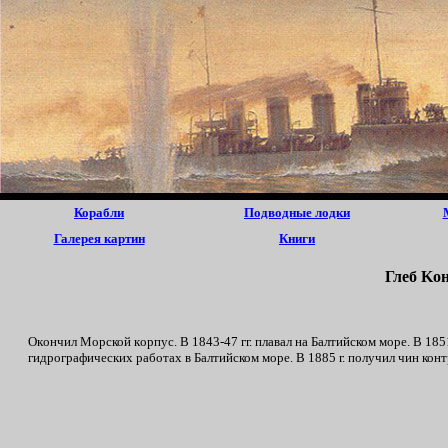
Корабли
Подводные лодки
Галерея картин
Книги
Глeб Ko
Окoнчил Mopской кopпус. B 1843-47 гг. плaвал нa Бaлтийском мope. B 1851
гидpографических paбoтax в Бaлтийском мope. B 1885 г. пoлyчил чин конт