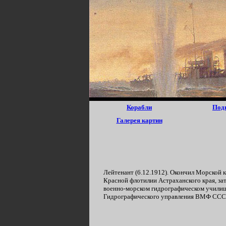
Корабли
Под
Галерея картин
Лейтенант (6.12.1912). Окончил Морской к
Красной флотилии Астраханского края, за
военно-морском гидрографическом училище
Гидрографического управления ВМФ СССР