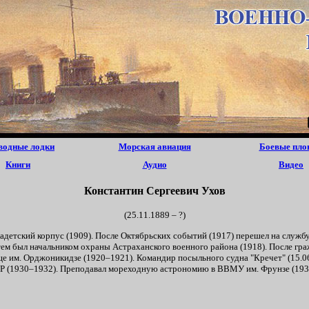
водные лодки
Морская авиация
Боевые пло
Книги
Аудио
Видео
Константин Сергеевич Ухов
(25.11.1889 – ?)
адетский корпус (1909). После Октябрьских событий (1917) перешел на служб
тем был начальником охраны Астраханского военного района (1918). После г
 им. Орджоникидзе (1920–1921). Командир посыльного судна "Кречет" (15.06
 (1930–1932). Преподавал мореходную астрономию в ВВМУ им. Фрунзе (193