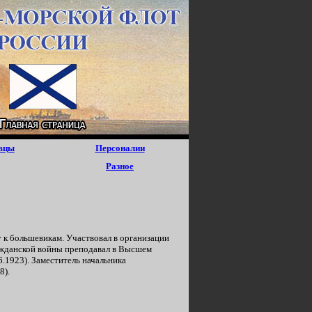
вцы
Персоналии
Разное
у к большевикам. Участвовал в организации
ражданской войны преподавал в Высшем
.1923). Заместитель начальника
8).