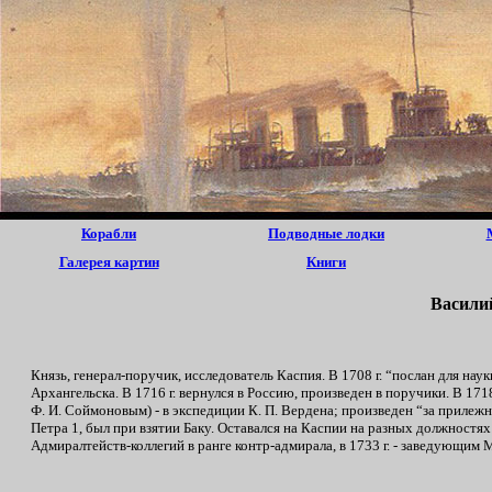
Корабли
Подводные лодки
Галерея картин
Книги
Васили
Князь, генерал-поручик, исследователь Каспия. В 1708 г. “послан для нау
Архангельска. В 1716 г. вернулся в Россию, произведен в поручики. В 171
Ф. И. Соймоновым) - в экспедиции К. П. Вердена; произведен “за прилеж
Петра 1, был при взятии Баку. Оставался на Каспии на разных должностях д
Адмиралтейств-коллегий в ранге контр-адмирала, в 1733 г. - заведующим