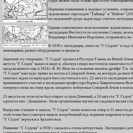
судах можно было только при особо благоприятн
Первыми плаваниями в ледовых условиях, сопров
ледокольных пароходов “Таймыр” и “Вайгач” (191
исследований среди льдов надо считать экспедиц
Однако планомерное использование ледокольных п
экспедиция Института по изучению Севера, возг
Владимира Ивановича Воронина, отправилась на 
В 1930 г. экспедиция, опять на “Г. Седове” и по
зимовщиков, разное оборудование и припасы.
Закончив эту операцию, “Г. Седов” прошел в Русскую Гавань на Новой Земле
августа “Г. Седов” вышел в море и, обогнув северо-восточную оконечность 
предсказанного еще в 1924 г. В. Ю. Визе на основании анализа дрейфа “Св. А
“Г. Седов” взял курс прямо на восток к Северной Земле, на которую должен 
тяжелых льдов он вынужден был спуститься к югу. 22 августа экспедиция от
принимавшего участие в экспедиции профессора Бориса Лаврентьевича Исаче
повернул снова на север вдоль западного побережья Северной Земли в поиск
23 августа на этом пути был открыт остров Длинный, а 24 августа “Г. Седов
одном из них - Домашнем - была организована научно-исследовательская стан
Выгрузив станцию и запасы, “Г. Седов” снова пошел на север и 31 августа д
этой точки был усмотрен нацело погребенный под ледяным покровом остров 
“Г. Седов” вернулся в Архангельск.
Плавание “Г. Седова” в 1930 г. оказалось очень интересным. Экспедиция сде
совершила первое плавание вдоль западного побережья