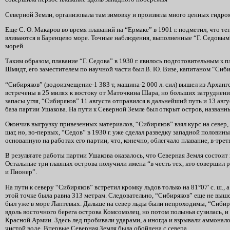
Северной Земли, организовала там зимовку и произвела много ценных гидр
Еще С. О. Макаров во время плаваний на “Ермаке” в 1901 г. подметил, что 
вливаются в Баренцево море. Точные наблюдения, выполненные “Г. Седовым”
морей.
Таким образом, плавание “Г. Седова” в 1930 г. явилось подготовительным к 
Шмидт, его заместителем по научной части был В. Ю. Визе, капитаном “Сиби
“Сибиряков” (водоизмещение-1 383 т, машина-2 000 л. сил) вышел из Арханг
встречены в 25 милях к востоку от Маточкина Шара, но больших затруднений
запасы угля, “Сибиряков” 11 августа отправился в дальнейший путь и 13 авг
база партии Ушакова. На пути к Северной Земле был открыт остров, названн
Окончив выгрузку привезенных материалов, “Сибиряков” взял курс на север,
шаг, но, во-первых, “Седов” в 1930 г. уже сделал разведку западной полов
основанную на работах его партии, что, конечно, облегчало плавание, в-тре
В результате работы партии Ушакова оказалось, что Северная Земля состои
Остальные три главных острова получили имена “в честь тех, кто совершил
и Пионер”.
На пути к северу “Сибиряков” встретил кромку льдов только на 81°07' с. ш., а 
этой точке была равна 313 метрам. Следовательно, “Сибиряков” еще не вышел
был уже в море Лаптевых. Дальше на север льды были непроходимы, “Сибиря
вдоль восточного берега острова Комсомолец, но потом полынья сузилась, и
Красной Армии. Здесь лед пробивали ударами, а иногда и взрывали аммоналом
чистой воде. Впервые Северная Земля была обойдена с севера.