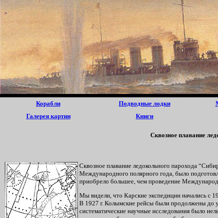
Корабли
Подводные лодки
Галерея картин
Книги
Сквозное плавание ле
Сквозное плавание ледокольного парохода “Сиби
Международного полярного года, было подготовл
приобрело большее, чем проведение Международн
Мы видели, что Карские экспедиции начались с 19
В 1927 г. Колымские рейсы были продолжены до 
систематические научные исследования было нель