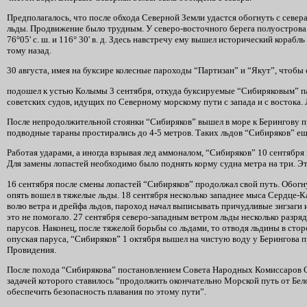
Предполагалось, что после обхода Северной Земли удастся обогнуть с севе
льды. Продвижение было трудным. У северо-восточного берега полуострова 
76°05' с. ш. и 116° 30' в. д. Здесь навстречу ему вышел исторический корабл
тому назад.
30 августа, имея на буксире колесные пароходы “Партизан” и “Якут”, чтобы
подошел к устью Колымы 3 сентября, откуда буксируемые “Сибиряковым” па
советских судов, идущих по Северному морскому пути с запада и с востока.
После непродолжительной стоянки “Сибиряков” вышел в море к Берингову пр
подводные тараны простирались до 4-5 метров. Таких льдов “Сибиряков” еще
Работая ударами, а иногда взрывая лед аммоналом, “Сибиряков” 10 сентября
Для замены лопастей необходимо было поднять корму судна метра на три. Это
16 сентября после смены лопастей “Сибиряков” продолжал свой путь. Обогн
опять вошел в тяжелые льды. 18 сентября несколько западнее мыса Сердце-К
волю ветра и дрейфа льдов, пароход начал выписывать причудливые зигзаги 
это не помогало. 27 сентября северо-западным ветром льды несколько разря
парусов. Наконец, после тяжелой борьбы со льдами, то отводя льдины в стор
опуская паруса, “Сибиряков” 1 октября вышел на чистую воду у Берингова пр
Провидения.
После похода “Сибирякова” постановлением Совета Народных Комиссаров СС
задачей которого ставилось “продолжить окончательно Морской путь от Бело
обеспечить безопасность плавания по этому пути”.