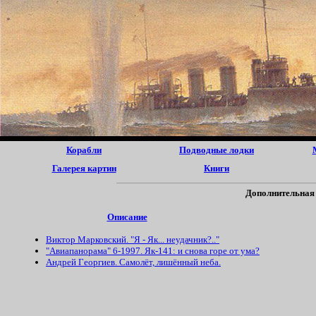
Корабли
Подводные лодки
Галерея картин
Книги
Дополнительная
Описание
Виктор Марковский. "Я - Як... неудачник?.."
"Авиапанорама" 6-1997. Як-141: и снова горе от ума?
Андрей Гeоргиев. Самолёт, лишённый неба.