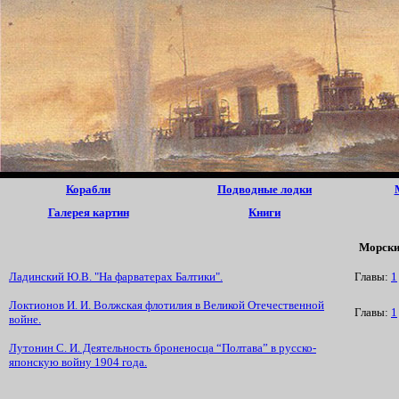
Корабли
Подводные лодки
Галерея картин
Книги
Морские
Ладинский Ю.В. "На фарватерах Балтики".
Главы:
1
Локтионов И. И. Волжская флотилия в Великой Отечественной
Главы:
1
войне.
Лутонин С. И. Деятельность броненосца “Полтава” в русско-
японскую войну 1904 года.